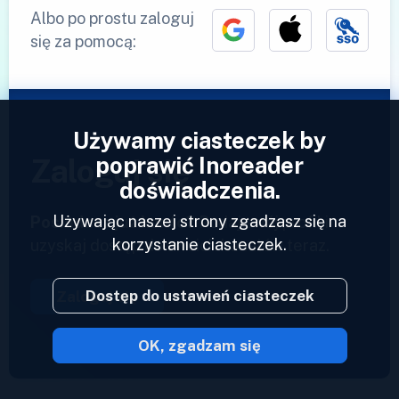
Albo po prostu zaloguj
się za pomocą:
Używamy ciasteczek by
poprawić Inoreader
Zaloguj się
doświadczenia.
Używając naszej strony zgadzasz się na
Posiadasz już konto?
Podaj swój profil i
korzystanie ciasteczek.
uzyskaj dostęp do swoich kanałów teraz.
Dostęp do ustawień ciasteczek
Zaloguj się
OK, zgadzam się
2023 © Inoreader