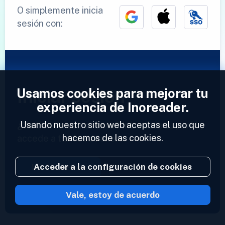
O simplemente inicia
sesión con:
Usamos cookies para mejorar tu
Iniciar sesión
experiencia de Inoreader.
Usando nuestro sitio web aceptas el uso que
¿Ya tienes una cuenta?
Introduce tu perfil y
hacemos de las cookies.
accede a tus feeds ahora.
Acceder a la configuración de cookies
Iniciar sesión
Vale, estoy de acuerdo
2023 © Inoreader