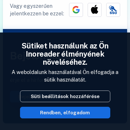
Vagy egyszerűen
jelentkezzen be ezzel:
Sütiket használunk az Ön
Inoreader élményének
Bejelentkezés
növeléséhez.
A weboldalunk használatával Ön elfogadja a
Már van fiókja?
Adjon meg egy profilt és
sütik használatát.
érje el a hírforrásait azonnal.
Süti beállítások hozzáférése
Bejelentkezés
Rendben, elfogadom
2023 © Inoreader