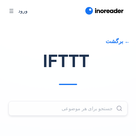
ورود
برگشت
IFTTT