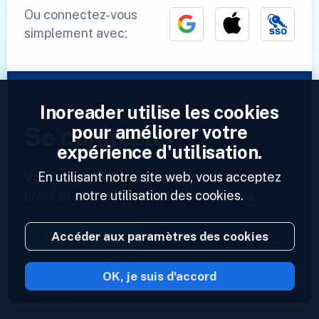
Ou connectez-vous
simplement avec:
Inoreader utilise les cookies
pour améliorer votre
Se connecter
expérience d'utilisation.
En utilisant notre site web, vous acceptez
Vous avez déjà un compte ?
Entrez votre
notre utilisation des cookies.
profil et accédez à vos flux maintenant.
Accéder aux paramètres des cookies
Se connecter
OK, je suis d'accord
2023 © Inoreader