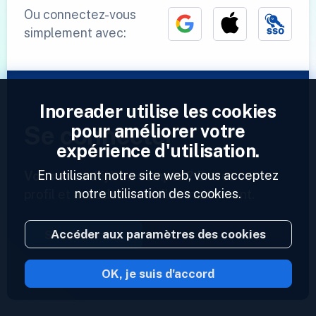
Ou connectez-vous
simplement avec:
Inoreader utilise les cookies
pour améliorer votre
Se connecter
expérience d'utilisation.
En utilisant notre site web, vous acceptez
Vous avez déjà un compte ?
Entrez votre
notre utilisation des cookies.
profil et accédez à vos flux maintenant.
Accéder aux paramètres des cookies
Se connecter
OK, je suis d'accord
2023 © Inoreader