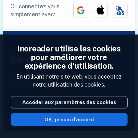
Ou connectez-vous
simplement avec:
Inoreader utilise les cookies
pour améliorer votre
Se connecter
expérience d'utilisation.
En utilisant notre site web, vous acceptez
Vous avez déjà un compte ?
Entrez votre
notre utilisation des cookies.
profil et accédez à vos flux maintenant.
Accéder aux paramètres des cookies
Se connecter
OK, je suis d'accord
2023 © Inoreader