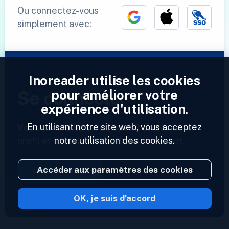
Ou connectez-vous
simplement avec:
Inoreader utilise les cookies
pour améliorer votre
Se connecter
expérience d'utilisation.
En utilisant notre site web, vous acceptez
Vous avez déjà un compte ?
Entrez votre
notre utilisation des cookies.
profil et accédez à vos flux maintenant.
Accéder aux paramètres des cookies
Se connecter
OK, je suis d'accord
2023 © Inoreader