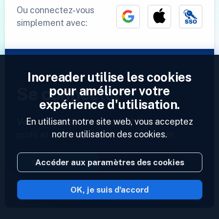
Ou connectez-vous
simplement avec:
Inoreader utilise les cookies
pour améliorer votre
Se connecter
expérience d'utilisation.
En utilisant notre site web, vous acceptez
Vous avez déjà un compte ?
Entrez votre
notre utilisation des cookies.
profil et accédez à vos flux maintenant.
Accéder aux paramètres des cookies
Se connecter
OK, je suis d'accord
2023 © Inoreader