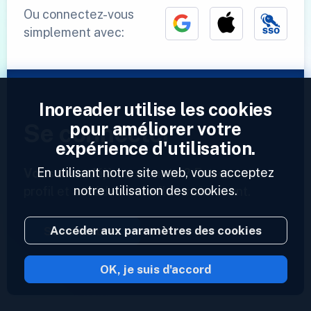
Ou connectez-vous
simplement avec:
Inoreader utilise les cookies
pour améliorer votre
Se connecter
expérience d'utilisation.
En utilisant notre site web, vous acceptez
Vous avez déjà un compte ?
Entrez votre
notre utilisation des cookies.
profil et accédez à vos flux maintenant.
Accéder aux paramètres des cookies
Se connecter
OK, je suis d'accord
2023 © Inoreader