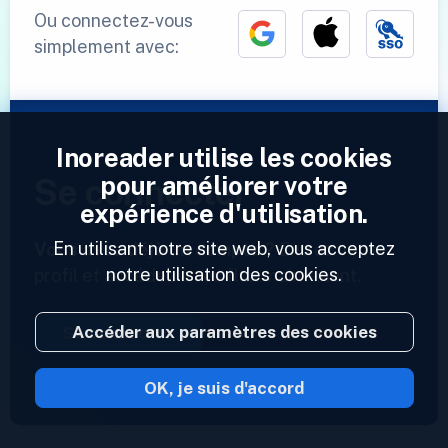
Ou connectez-vous
simplement avec:
Inoreader utilise les cookies
pour améliorer votre
Se connecter
expérience d'utilisation.
En utilisant notre site web, vous acceptez
Vous avez déjà un compte ?
Entrez votre
notre utilisation des cookies.
profil et accédez à vos flux maintenant.
Accéder aux paramètres des cookies
Se connecter
OK, je suis d'accord
2023 © Inoreader