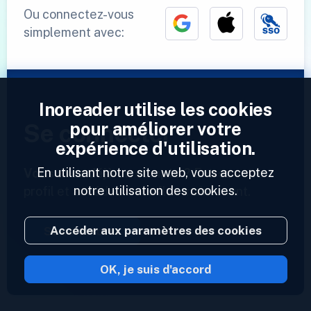
Ou connectez-vous
simplement avec:
Inoreader utilise les cookies
pour améliorer votre
Se connecter
expérience d'utilisation.
En utilisant notre site web, vous acceptez
Vous avez déjà un compte ?
Entrez votre
notre utilisation des cookies.
profil et accédez à vos flux maintenant.
Accéder aux paramètres des cookies
Se connecter
OK, je suis d'accord
2023 © Inoreader