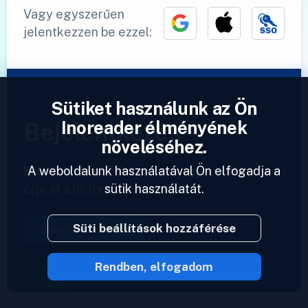
Vagy egyszerűen
jelentkezzen be ezzel:
Sütiket használunk az Ön
Inoreader élményének
Bejelentkezés
növeléséhez.
A weboldalunk használatával Ön elfogadja a
Már van fiókja?
Adjon meg egy profilt és
sütik használatát.
érje el a hírforrásait azonnal.
Süti beállítások hozzáférése
Bejelentkezés
Rendben, elfogadom
2023 © Inoreader