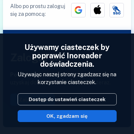
Albo po prostu zaloguj
się za pomocą:
Używamy ciasteczek by
poprawić Inoreader
Zaloguj się
doświadczenia.
Używając naszej strony zgadzasz się na
Posiadasz już konto?
Podaj swój profil i
korzystanie ciasteczek.
uzyskaj dostęp do swoich kanałów teraz.
Dostęp do ustawień ciasteczek
Zaloguj się
OK, zgadzam się
2023 © Inoreader