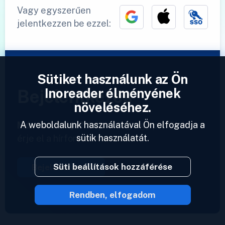
Vagy egyszerűen
jelentkezzen be ezzel:
Sütiket használunk az Ön
Inoreader élményének
Bejelentkezés
növeléséhez.
A weboldalunk használatával Ön elfogadja a
Már van fiókja?
Adjon meg egy profilt és
sütik használatát.
érje el a hírforrásait azonnal.
Süti beállítások hozzáférése
Bejelentkezés
Rendben, elfogadom
2023 © Inoreader