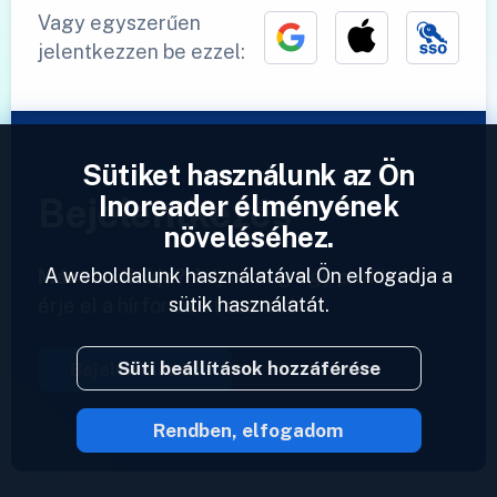
Vagy egyszerűen
jelentkezzen be ezzel:
Sütiket használunk az Ön
Inoreader élményének
Bejelentkezés
növeléséhez.
A weboldalunk használatával Ön elfogadja a
Már van fiókja?
Adjon meg egy profilt és
sütik használatát.
érje el a hírforrásait azonnal.
Süti beállítások hozzáférése
Bejelentkezés
Rendben, elfogadom
2023 © Inoreader