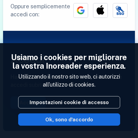
Oppure semplicemente
accedi con:
Usiamo i cookies per migliorare
Accedi
la vostra Inoreader esperienza.
Utilizzando il nostro sito web, ci autorizzi
Hai già un account?
Inserisci il tuo profilo e
all'utilizzo di cookies.
accedi subito ai tuoi feed.
Impostazioni cookie di accesso
Accedi
Ok, sono d'accordo
2023 © Inoreader