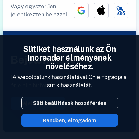
Vagy egyszerűen
jelentkezzen be ezzel:
Sütiket használunk az Ön
Inoreader élményének
Bejelentkezés
növeléséhez.
A weboldalunk használatával Ön elfogadja a
Már van fiókja?
Adjon meg egy profilt és
sütik használatát.
érje el a hírforrásait azonnal.
Süti beállítások hozzáférése
Bejelentkezés
Rendben, elfogadom
2023 © Inoreader