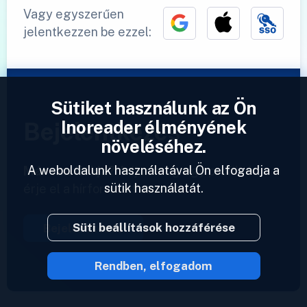
Vagy egyszerűen
jelentkezzen be ezzel:
Sütiket használunk az Ön
Inoreader élményének
Bejelentkezés
növeléséhez.
A weboldalunk használatával Ön elfogadja a
Már van fiókja?
Adjon meg egy profilt és
sütik használatát.
érje el a hírforrásait azonnal.
Süti beállítások hozzáférése
Bejelentkezés
Rendben, elfogadom
2023 © Inoreader