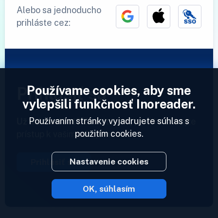
Alebo sa jednoducho
prihláste cez:
Používame cookies, aby sme
Prihlásiť sa
vylepšili funkčnosť Inoreader.
Používaním stránky vyjadrujete súhlas s
Už máme účet?
Zadajte svoj profil a získajte
použitím cookies.
prístup k vašim zdrojom.
Nastavenie cookies
Prihlásiť sa
OK, súhlasím
2023 © Inoreader