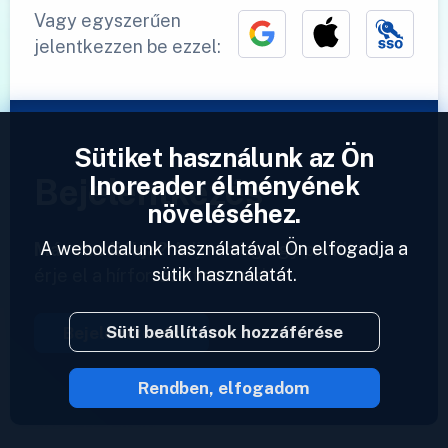
Vagy egyszerűen
jelentkezzen be ezzel:
Sütiket használunk az Ön
Inoreader élményének
Bejelentkezés
növeléséhez.
A weboldalunk használatával Ön elfogadja a
Már van fiókja?
Adjon meg egy profilt és
sütik használatát.
érje el a hírforrásait azonnal.
Süti beállítások hozzáférése
Bejelentkezés
Rendben, elfogadom
2023 © Inoreader