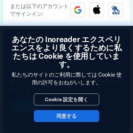
または以下のアカウント
でサインイン:
あなたの Inoreader エクスペリ
エンスをより良くするために私
サインイン
たちは Cookie を使用していま
す。
すでにアカウントをお持ちですか?
あなたのプ
私たちのサイトのご利用に際しては Cookie 使
ロフィールを入力していますぐフィードにアク
用の許可をおねがいします。
セスしましょう。
Cookie 設定を開く
サインイン
同意する
2023 © Inoreader