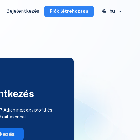
Bejelentkezés
hu
Fiók létrehozása
ntkezés
a?
Adjon meg egy profilt és
rásait azonnal.
tkezés