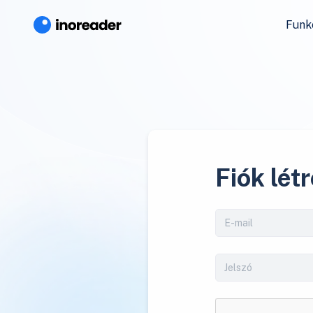
Funk
Fiók lét