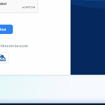
zása
ntkezzen be ezzel: