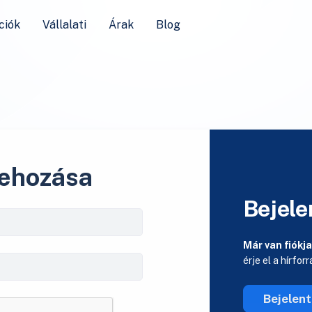
ciók
Vállalati
Árak
Blog
rehozása
Bejele
Már van fiókj
érje el a hírfor
Bejelen