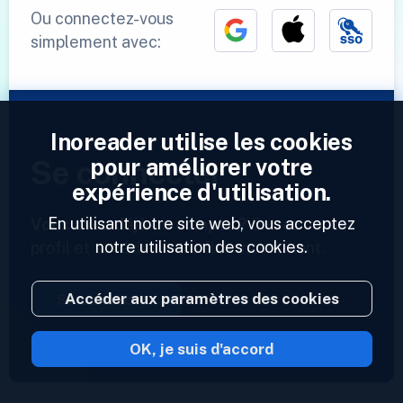
Ou connectez-vous
simplement avec:
Inoreader utilise les cookies
pour améliorer votre
Se connecter
expérience d'utilisation.
En utilisant notre site web, vous acceptez
Vous avez déjà un compte ?
Entrez votre
notre utilisation des cookies.
profil et accédez à vos flux maintenant.
Accéder aux paramètres des cookies
Se connecter
OK, je suis d'accord
2023 © Inoreader