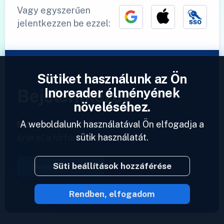
Vagy egyszerűen
jelentkezzen be ezzel:
Sütiket használunk az Ön
Inoreader élményének
Bejelentkezés
növeléséhez.
A weboldalunk használatával Ön elfogadja a
Már van fiókja?
Adjon meg egy profilt és
sütik használatát.
érje el a hírforrásait azonnal.
Süti beállítások hozzáférése
Bejelentkezés
Rendben, elfogadom
2023 © Inoreader