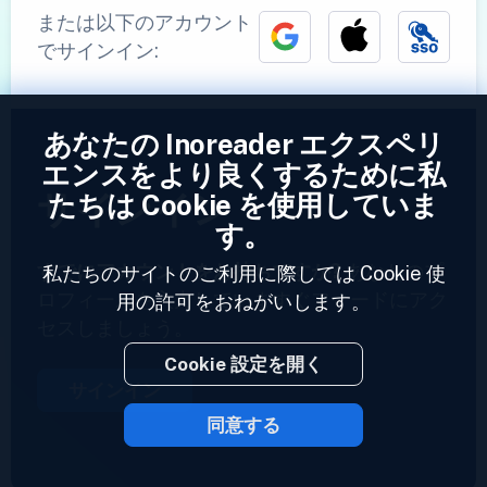
または以下のアカウント
でサインイン:
あなたの Inoreader エクスペリ
エンスをより良くするために私
サインイン
たちは Cookie を使用していま
す。
すでにアカウントをお持ちですか?
あなたのプ
私たちのサイトのご利用に際しては Cookie 使
ロフィールを入力していますぐフィードにアク
用の許可をおねがいします。
セスしましょう。
Cookie 設定を開く
サインイン
同意する
2023 © Inoreader