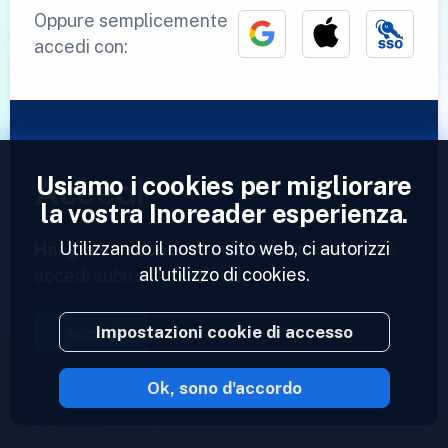
Oppure semplicemente
accedi con:
Usiamo i cookies per migliorare
Accedi
la vostra Inoreader esperienza.
Utilizzando il nostro sito web, ci autorizzi
Hai già un account?
Inserisci il tuo profilo e
all'utilizzo di cookies.
accedi subito ai tuoi feed.
Impostazioni cookie di accesso
Accedi
Ok, sono d'accordo
2023 © Inoreader