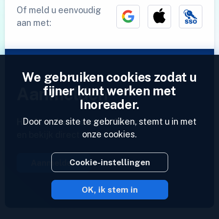
Of meld u eenvoudig
aan met:
We gebruiken cookies zodat u
fijner kunt werken met
Aanmelden
Inoreader.
Door onze site te gebruiken, stemt u in met
Heeft u al een account?
Voer een profiel in
onze cookies.
en bekijk direct uw feeds.
Cookie-instellingen
Aanmelden
OK, ik stem in
2023 © Inoreader