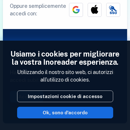
Oppure semplicemente
accedi con:
Usiamo i cookies per migliorare
Accedi
la vostra Inoreader esperienza.
Utilizzando il nostro sito web, ci autorizzi
Hai già un account?
Inserisci il tuo profilo e
all'utilizzo di cookies.
accedi subito ai tuoi feed.
Impostazioni cookie di accesso
Accedi
Ok, sono d'accordo
2023 © Inoreader