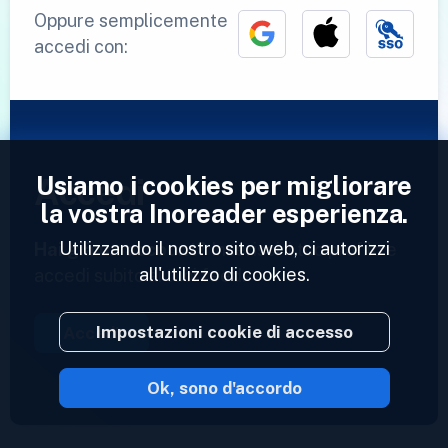
Oppure semplicemente
accedi con:
Usiamo i cookies per migliorare
Accedi
la vostra Inoreader esperienza.
Utilizzando il nostro sito web, ci autorizzi
Hai già un account?
Inserisci il tuo profilo e
all'utilizzo di cookies.
accedi subito ai tuoi feed.
Impostazioni cookie di accesso
Accedi
Ok, sono d'accordo
2023 © Inoreader