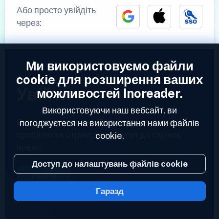
Або просто увійдіть
через:
Ми використовуємо файли
cookie для розширення ваших
Увійти
можливостей Inoreader.
Використовуючи наш вебсайт, ви
Вже зареєстровані?
Увійдіть до свого
погоджуєтеся на використання нами файлів
профілю та отримуйте доступ до стрічок
cookie.
новин.
Доступ до налаштувань файлів cookie
Увійти
Гаразд
2023 © Inoreader