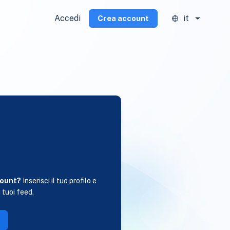
Accedi
it
Crea account
i
count?
Inserisci il tuo profilo e
 tuoi feed.