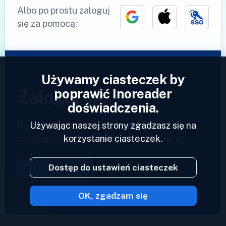
Albo po prostu zaloguj
się za pomocą:
Używamy ciasteczek by
poprawić Inoreader
Zaloguj się
doświadczenia.
Używając naszej strony zgadzasz się na
Posiadasz już konto?
Podaj swój profil i
korzystanie ciasteczek.
uzyskaj dostęp do swoich kanałów teraz.
Dostęp do ustawień ciasteczek
Zaloguj się
OK, zgadzam się
2023 © Inoreader