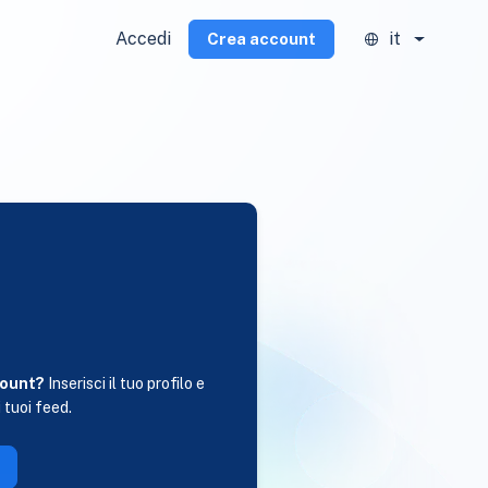
Accedi
it
Crea account
i
count?
Inserisci il tuo profilo e
 tuoi feed.