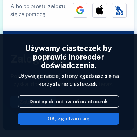
Albo po prostu zaloguj
się za pomocą:
Używamy ciasteczek by
poprawić Inoreader
Zaloguj się
doświadczenia.
Używając naszej strony zgadzasz się na
Posiadasz już konto?
Podaj swój profil i
korzystanie ciasteczek.
uzyskaj dostęp do swoich kanałów teraz.
Dostęp do ustawień ciasteczek
Zaloguj się
OK, zgadzam się
2023 © Inoreader