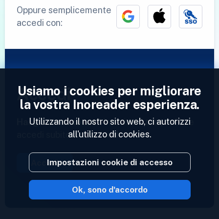
Oppure semplicemente
accedi con:
Usiamo i cookies per migliorare
Accedi
la vostra Inoreader esperienza.
Utilizzando il nostro sito web, ci autorizzi
Hai già un account?
Inserisci il tuo profilo e
all'utilizzo di cookies.
accedi subito ai tuoi feed.
Impostazioni cookie di accesso
Accedi
Ok, sono d'accordo
2023 © Inoreader