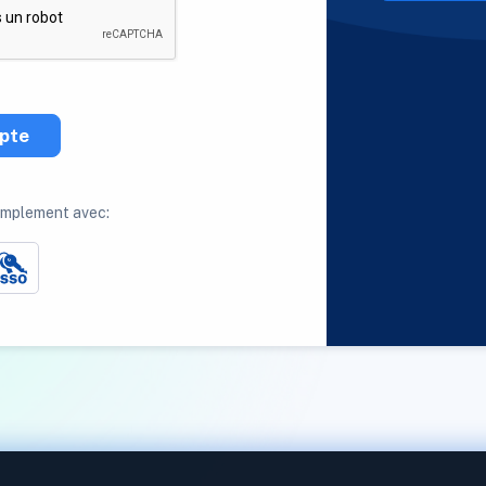
pte
implement avec: