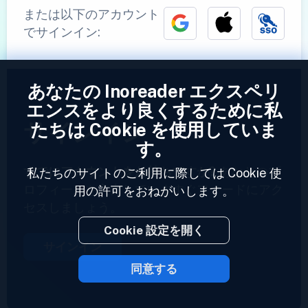
または以下のアカウント
でサインイン:
あなたの Inoreader エクスペリ
エンスをより良くするために私
サインイン
たちは Cookie を使用していま
す。
すでにアカウントをお持ちですか?
あなたのプ
私たちのサイトのご利用に際しては Cookie 使
ロフィールを入力していますぐフィードにアク
用の許可をおねがいします。
セスしましょう。
Cookie 設定を開く
サインイン
同意する
2023 © Inoreader