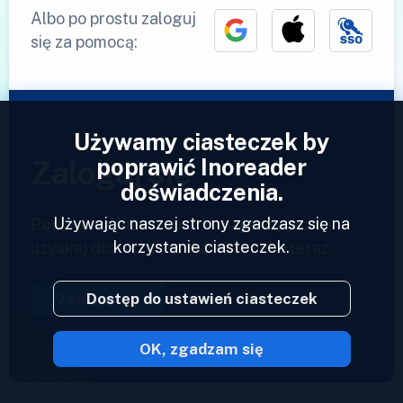
Albo po prostu zaloguj
się za pomocą:
Używamy ciasteczek by
poprawić Inoreader
Zaloguj się
doświadczenia.
Używając naszej strony zgadzasz się na
Posiadasz już konto?
Podaj swój profil i
korzystanie ciasteczek.
uzyskaj dostęp do swoich kanałów teraz.
Dostęp do ustawień ciasteczek
Zaloguj się
OK, zgadzam się
2023 © Inoreader