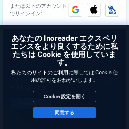
または以下のアカウント
でサインイン:
あなたの Inoreader エクスペリ
エンスをより良くするために私
サインイン
たちは Cookie を使用していま
す。
すでにアカウントをお持ちですか?
あなたのプ
私たちのサイトのご利用に際しては Cookie 使
ロフィールを入力していますぐフィードにアク
用の許可をおねがいします。
セスしましょう。
Cookie 設定を開く
サインイン
同意する
2023 © Inoreader