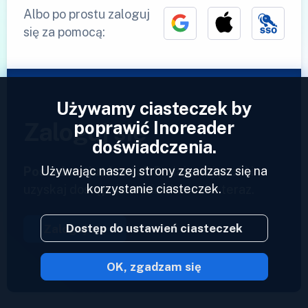
Albo po prostu zaloguj
się za pomocą:
Używamy ciasteczek by
poprawić Inoreader
Zaloguj się
doświadczenia.
Używając naszej strony zgadzasz się na
Posiadasz już konto?
Podaj swój profil i
korzystanie ciasteczek.
uzyskaj dostęp do swoich kanałów teraz.
Dostęp do ustawień ciasteczek
Zaloguj się
OK, zgadzam się
2023 © Inoreader