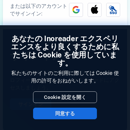
または以下のアカウント
でサインイン:
あなたの Inoreader エクスペリ
エンスをより良くするために私
サインイン
たちは Cookie を使用していま
す。
すでにアカウントをお持ちですか?
あなたのプ
私たちのサイトのご利用に際しては Cookie 使
ロフィールを入力していますぐフィードにアク
用の許可をおねがいします。
セスしましょう。
Cookie 設定を開く
サインイン
同意する
2023 © Inoreader