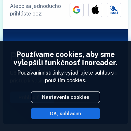
Alebo sa jednoducho
prihláste cez:
Používame cookies, aby sme
Prihlásiť sa
vylepšili funkčnosť Inoreader.
Používaním stránky vyjadrujete súhlas s
Už máme účet?
Zadajte svoj profil a získajte
použitím cookies.
prístup k vašim zdrojom.
Nastavenie cookies
Prihlásiť sa
OK, súhlasím
2023 © Inoreader