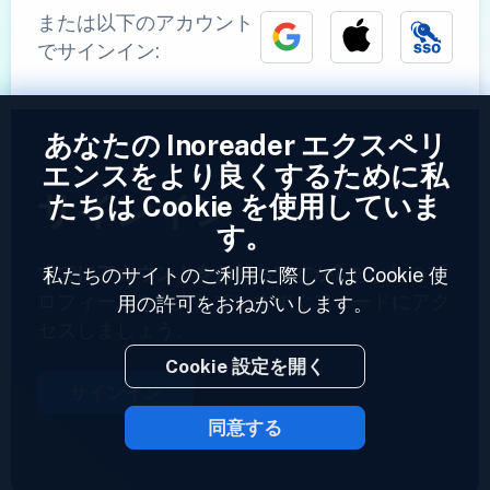
または以下のアカウント
でサインイン:
あなたの Inoreader エクスペリ
エンスをより良くするために私
サインイン
たちは Cookie を使用していま
す。
すでにアカウントをお持ちですか?
あなたのプ
私たちのサイトのご利用に際しては Cookie 使
ロフィールを入力していますぐフィードにアク
用の許可をおねがいします。
セスしましょう。
Cookie 設定を開く
サインイン
同意する
2023 © Inoreader