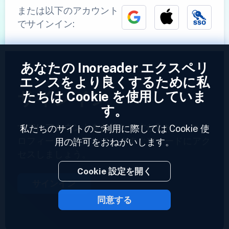
または以下のアカウント
でサインイン:
あなたの Inoreader エクスペリ
エンスをより良くするために私
サインイン
たちは Cookie を使用していま
す。
すでにアカウントをお持ちですか?
あなたのプ
私たちのサイトのご利用に際しては Cookie 使
ロフィールを入力していますぐフィードにアク
用の許可をおねがいします。
セスしましょう。
Cookie 設定を開く
サインイン
同意する
2023 © Inoreader