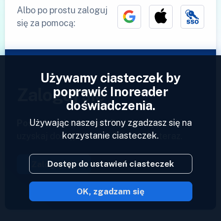
Albo po prostu zaloguj
się za pomocą:
Używamy ciasteczek by
poprawić Inoreader
Zaloguj się
doświadczenia.
Używając naszej strony zgadzasz się na
Posiadasz już konto?
Podaj swój profil i
korzystanie ciasteczek.
uzyskaj dostęp do swoich kanałów teraz.
Dostęp do ustawień ciasteczek
Zaloguj się
OK, zgadzam się
2023 © Inoreader