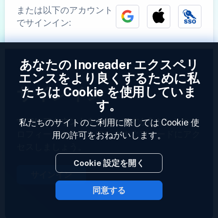
または以下のアカウント
でサインイン:
あなたの Inoreader エクスペリ
エンスをより良くするために私
サインイン
たちは Cookie を使用していま
す。
すでにアカウントをお持ちですか?
あなたのプ
私たちのサイトのご利用に際しては Cookie 使
ロフィールを入力していますぐフィードにアク
用の許可をおねがいします。
セスしましょう。
Cookie 設定を開く
サインイン
同意する
2023 © Inoreader