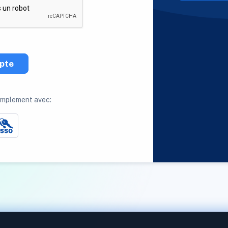
pte
implement avec: