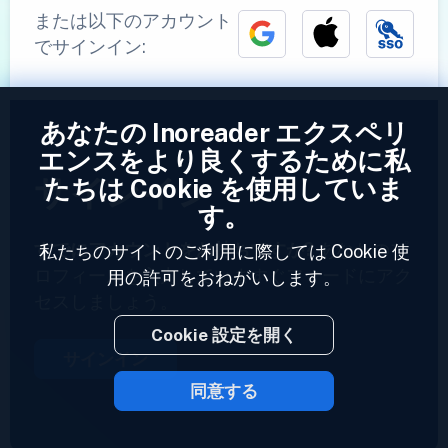
または以下のアカウント
でサインイン:
あなたの Inoreader エクスペリ
エンスをより良くするために私
サインイン
たちは Cookie を使用していま
す。
すでにアカウントをお持ちですか?
あなたのプ
私たちのサイトのご利用に際しては Cookie 使
ロフィールを入力していますぐフィードにアク
用の許可をおねがいします。
セスしましょう。
Cookie 設定を開く
サインイン
同意する
2023 © Inoreader