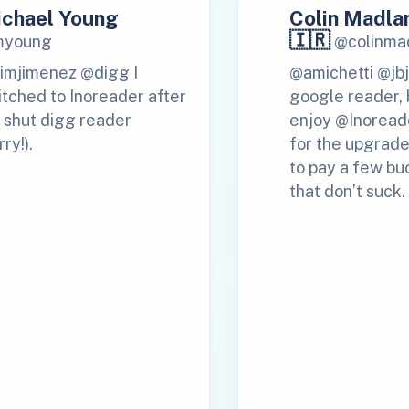
chael Young
Colin Madla
🇮🇷
young
@colinma
imjimenez @digg I
@amichetti @jbj 
itched to Inoreader after
google reader, 
 shut digg reader
enjoy @Inoread
rry!).
for the upgrade
to pay a few buc
that don’t suck.