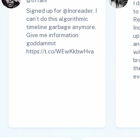
@tiffani
I 
Signed up for @Inoreader. I
to
can’t do this algorithmic
Re
timeline garbage anymore.
In
Give me information
up
goddammit
an
https://t.co/WEwKkbwHva
wi
br
th
ev